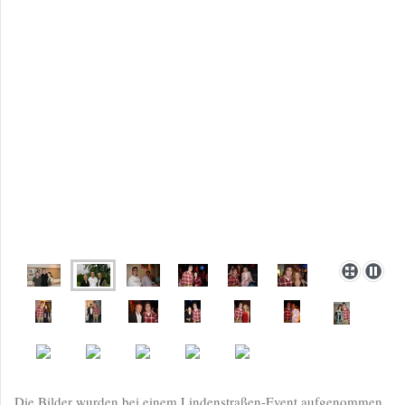
Die Bilder wurden bei einem Lindenstraßen-Event aufgenommen.